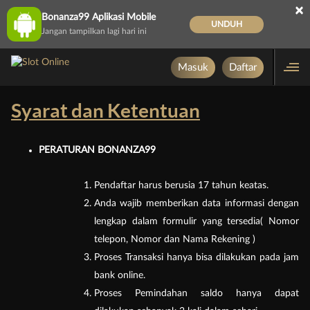
×
Bonanza99 Aplikasi Mobile
UNDUH
Jangan tampilkan lagi hari ini
Masuk
Daftar
Syarat dan Ketentuan
PERATURAN BONANZA99
Pendaftar harus berusia 17 tahun keatas.
Anda wajib memberikan data informasi dengan
lengkap dalam formulir yang tersedia( Nomor
telepon, Nomor dan Nama Rekening )
Proses Transaksi hanya bisa dilakukan pada jam
bank online.
Proses Pemindahan saldo hanya dapat