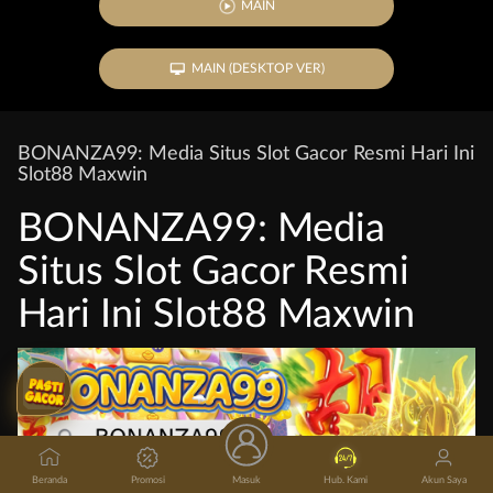
MAIN
MAIN (DESKTOP VER)
BONANZA99: Media Situs Slot Gacor Resmi Hari Ini
Slot88 Maxwin
BONANZA99: Media
Situs Slot Gacor Resmi
Hari Ini Slot88 Maxwin
Beranda
Promosi
Masuk
Hub. Kami
Akun Saya