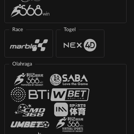
Race
Togel
Olahraga