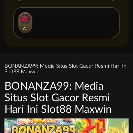
Aviator
BONANZA99: Media Situs Slot Gacor Resmi Hari Ini
Slot88 Maxwin
BONANZA99: Media
Situs Slot Gacor Resmi
Hari Ini Slot88 Maxwin