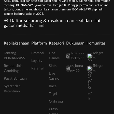
Kalau kamu lagi cari situs slot gacor hari ini yang media, paling hoki, dan mudah
menang, BONANZA99 jawabannya. Dengan RTP tinggi, permainan slot online
terbaik, bonus melimpah, dan keamanan premium, BONANZA99 siap jadi
tempat berburu jackpot 2025.
🎯 Daftar sekarang & rasakan cuan real dari slot
gacor media hari ini!
Kebijaksanaan
Platform
Kategori
Dukungan
Komunitas
Tentang
Promosi
Hot
+628777
Telegra
BONANZA99
Games
7215955
m
Loyalty
Responsible
Slots
cs_bona
Telegra
Referral
Gambling
nza99
m
Live
Pusat Bantuan
Casino
Syarat dan
Race
Ketentuan
Togel
Olahraga
Crash