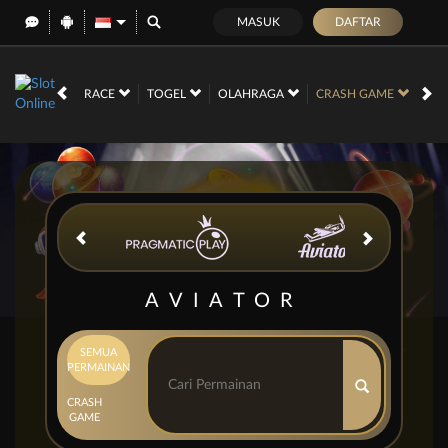
MASUK
DAFTAR
VE CASINO
RACE
TOGEL
OLAHRAGA
CRASH GAME
AR
AVIATOR
SEMUA
PERMAINAN
CRASH
GAME