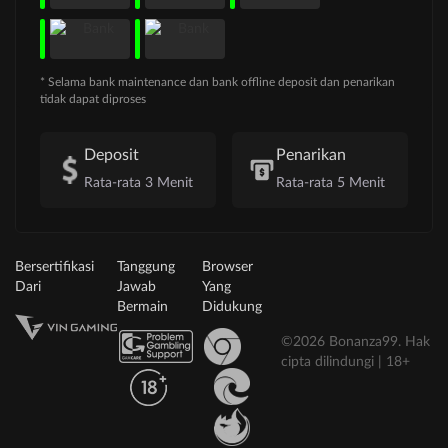
* Selama bank maintenance dan bank offline deposit dan penarikan
tidak dapat diproses
Deposit
Penarikan
Rata-rata 3 Menit
Rata-rata 5 Menit
Bersertifikasi
Tanggung
Browser
Dari
Jawab
Yang
Bermain
Didukung
©2026 Bonanza99. Hak
cipta dilindungi | 18+