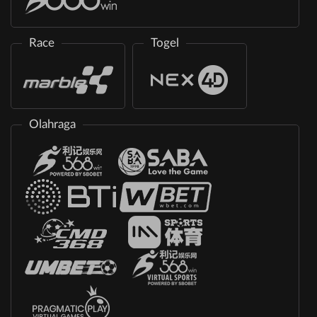
Race
Togel
Olahraga