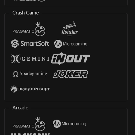
Crash Game
Arcade